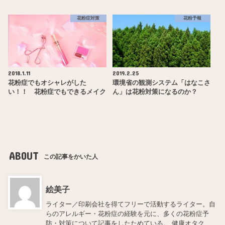
花粉症対策
花粉予報
2018.1.11
2019.2.25
花粉症でもオシャレがした
環境省の観測システム「はなこさ
い！！ 花粉症でもできるメイク
ん」は花粉対策になるのか？
ABOUT
この記事をかいた人
絵美子
ライター／印刷会社を得てフリーで活動するライター。自
らのアレルギー・花粉症の経験を元に、多くの花粉症予
防・対策について記事をしたためている。 健康オタク