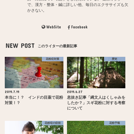
で、漢方・整体・鍼に詳しい他、毎日のエクササイズも欠
かさない。
WebSite
Facebook
NEW POST
このライターの最新記事
花粉症対策
歴史
2019.7.19
2019.6.27
本当に！？ インドの目薬で花粉
息抜き記事「縄文人はくしゃみを
対策！？
したか？」スギ花粉に対する考察
について
花粉症の症状
花粉予報