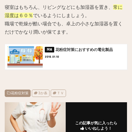
寝室はもちろん、リビングなどにも加湿器を置き、
常に
湿度は６０％
でいるようにしましょう。
職場で乾燥が酷い場合でも、卓上の小さな加湿器を置く
だけでかなり潤いが保てます。
花粉症対策におすすめの電化製品
2018.01.10
花粉症対策
3か条
ＴＶ
この記事が気に入ったら
いいねしよう！