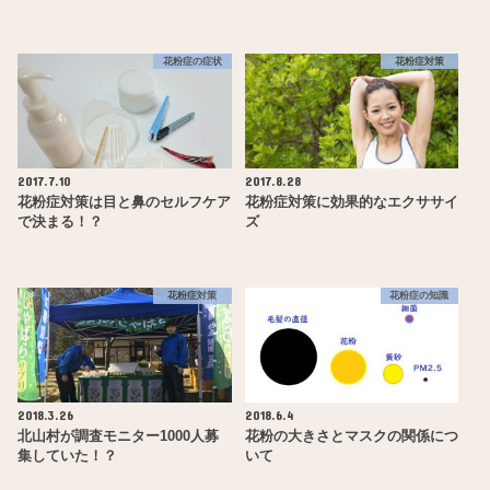
花粉症の症状
花粉症対策
2017.7.10
2017.8.28
花粉症対策は目と鼻のセルフケア
花粉症対策に効果的なエクササイ
で決まる！？
ズ
花粉症対策
花粉症の知識
2018.3.26
2018.6.4
北山村が調査モニター1000人募
花粉の大きさとマスクの関係につ
集していた！？
いて