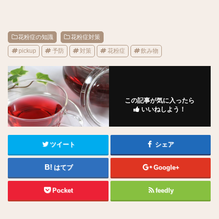
花粉症の知識
花粉症対策
pickup
予防
対策
花粉症
飲み物
この記事が気に入ったら
いいねしよう！
ツイート
シェア
はてブ
Google+
Pocket
feedly