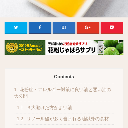
Contents
1
花粉症・アレルギー対策に良い油と悪い油の
大公開
1.1
３大避けた方がよい油
1.2
リノール酸が多く含まれる油以外の食材