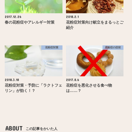
2017.12.26
2018.2.1
春の花粉症やアレルギー対策
花粉症対策向け献立をまるっとご
紹介
花粉症対策
花粉症の症状
2018.3.18
2017.8.6
花粉症対策・予防に「ラクトフェ
花粉症を悪化させる食べ物
リン」が効く！？
は……？
ABOUT
この記事をかいた人