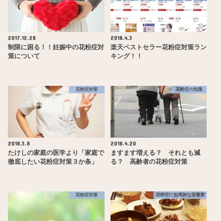
2017.12.28
2018.4.3
制限に困る！！妊娠中の花粉症対
楽天ベストセラー花粉症対策ラン
策について
キング！！
花粉症対策
花粉症の知識
2018.3.8
2018.4.20
たけしの家庭の医学より「家庭で
ますます増える？ それとも減
徹底したい花粉症対策３か条」
る？ 高齢者の花粉症対策
花粉症対策
花粉症に効果的な栄養素