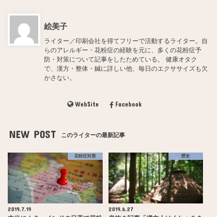
絵美子
ライター／印刷会社を得てフリーで活動するライター。自
らのアレルギー・花粉症の経験を元に、多くの花粉症予
防・対策について記事をしたためている。 健康オタク
で、漢方・整体・鍼に詳しい他、毎日のエクササイズも欠
かさない。
WebSite
Facebook
NEW POST
このライターの最新記事
花粉症対策
歴史
2019.7.19
2019.6.27