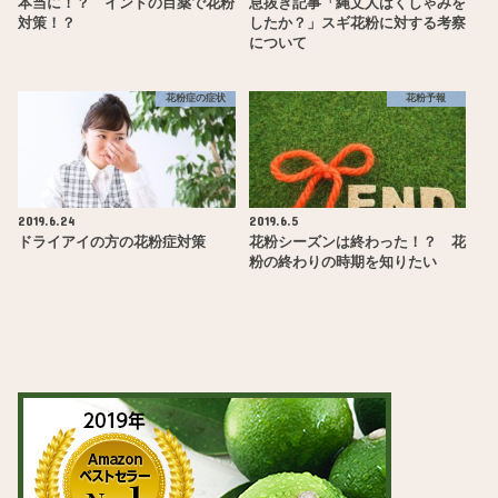
本当に！？ インドの目薬で花粉
息抜き記事「縄文人はくしゃみを
対策！？
したか？」スギ花粉に対する考察
について
花粉症の症状
花粉予報
2019.6.24
2019.6.5
ドライアイの方の花粉症対策
花粉シーズンは終わった！？ 花
粉の終わりの時期を知りたい