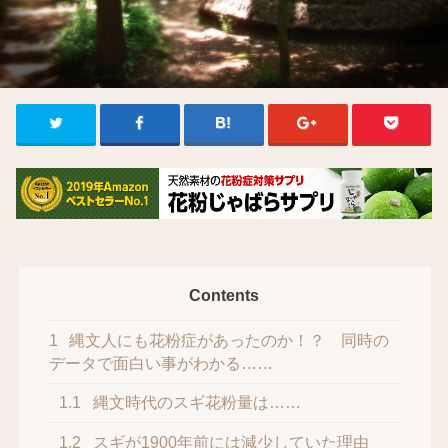
Contents
1
縄文人にも花粉症があったのか！？ 同時の
データで面白い事がわかる……
1.1
縄文時代のスギ花粉量は……
1.2
スギが1900年前には減少していた理由