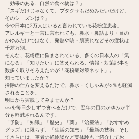
「効果のある、自然の食べ物は？」
「スギだけじゃなくて、ブタクサもだめみたいだけど、
そのシーズンは？」
今や日本に3万人はいると言われている花粉症患者。
アレルギーと一言に言われても、鼻水・鼻詰まり・目の
かゆみだけではなく、発熱や咳・肌荒れなどその症状は
千差万別。
そんな、花粉症に悩まされている、多くの日本人の「気
になる」「知りたい」に答えられる、情報・対策記事を
数多く取りそろえたのが「花粉症対策ネット」。
知っていましたか？
掃除の仕方を変えるだけで、鼻水・くしゃみが○％も軽減
されることを。
明日から実践してみませんか？
○○を毎日少しずつ食べるだけで、翌年の目のかゆみが半
分も軽減されるんです。
「予防」「知識」「歴史」「薬」「治療法」「おすすめ
グッズ」に限らず、「生活の知恵」「最新の技術」そし
てさらには、筆者の経験談など実体験もご紹介してお