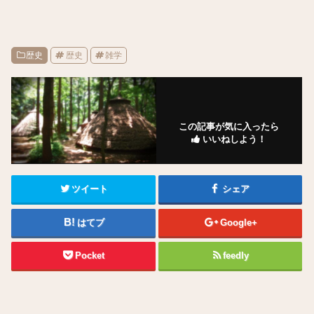
歴史
歴史
雑学
この記事が気に入ったら
いいねしよう！
ツイート
シェア
はてブ
Google+
Pocket
feedly