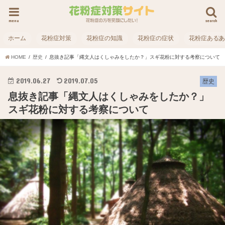
menu
search
ホーム
花粉症対策
花粉症の知識
花粉症の症状
花粉症ある
HOME
歴史
息抜き記事「縄文人はくしゃみをしたか？」スギ花粉に対する考察について
2019.06.27
2019.07.05
歴史
息抜き記事「縄文人はくしゃみをしたか？」
スギ花粉に対する考察について