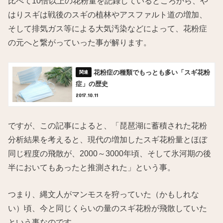
比べて10倍以上の花粉量を記録しているところから、や
はりスギは戦後のスギの植林やアスファルト道の増加、
そして排気ガス等による大気汚染などによって、花粉症
の元へと繋がっていった事が解ります。
花粉症の種類でもっとも多い「スギ花粉
症」の歴史
2017.10.11
ですが、この記事によると、「琵琶湖に蓄積された花粉
分析結果を考えると、現代の増加したスギ花粉量とほぼ
同じ程度の飛散が、2000～3000年頃、そして氷河期の後
半においてもあったと推測された」という事。
つまり、縄文人がマンモスを狩っていた（かもしれな
い）頃、今と同じくらいの量のスギ花粉が飛散していた
という事なのです。