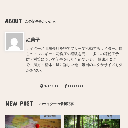
ABOUT
この記事をかいた人
絵美子
ライター／印刷会社を得てフリーで活動するライター。自
らのアレルギー・花粉症の経験を元に、多くの花粉症予
防・対策について記事をしたためている。 健康オタク
で、漢方・整体・鍼に詳しい他、毎日のエクササイズも欠
かさない。
WebSite
Facebook
NEW POST
このライターの最新記事
花粉症対策
歴史