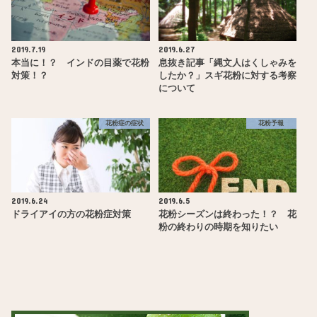
2019.7.19
2019.6.27
本当に！？ インドの目薬で花粉
息抜き記事「縄文人はくしゃみを
対策！？
したか？」スギ花粉に対する考察
について
花粉症の症状
花粉予報
2019.6.24
2019.6.5
ドライアイの方の花粉症対策
花粉シーズンは終わった！？ 花
粉の終わりの時期を知りたい