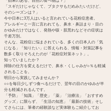
「効果のある、自然の食べ物は？」
「スギだけじゃなくて、ブタクサもだめみたいだけど、
そのシーズンは？」
今や日本に3万人はいると言われている花粉症患者。
アレルギーと一言に言われても、鼻水・鼻詰まり・目の
かゆみだけではなく、発熱や咳・肌荒れなどその症状は
千差万別。
そんな、花粉症に悩まされている、多くの日本人の「気
になる」「知りたい」に答えられる、情報・対策記事を
数多く取りそろえたのが「花粉症対策ネット」。
知っていましたか？
掃除の仕方を変えるだけで、鼻水・くしゃみが○％も軽減
されることを。
明日から実践してみませんか？
○○を毎日少しずつ食べるだけで、翌年の目のかゆみが半
分も軽減されるんです。
「予防」「知識」「歴史」「薬」「治療法」「おすすめ
グッズ」に限らず、「生活の知恵」「最新の技術」そし
てさらには、筆者の経験談など実体験もご紹介してお