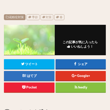
花粉症対策
季節
対策
春
この記事が気に入ったら
いいねしよう！
ツイート
シェア
はてブ
Google+
Pocket
feedly