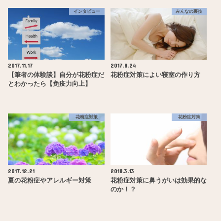
インタビュー
みんなの裏技
2017.11.17
2017.8.24
【筆者の体験談】自分が花粉症だ
花粉症対策によい寝室の作り方
とわかったら【免疫力向上】
花粉症対策
花粉症対策
2017.12.21
2018.3.13
夏の花粉症やアレルギー対策
花粉症対策に鼻うがいは効果的な
のか！？