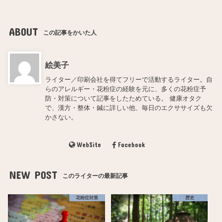
ABOUT
この記事をかいた人
絵美子
ライター／印刷会社を得てフリーで活動するライター。自
らのアレルギー・花粉症の経験を元に、多くの花粉症予
防・対策について記事をしたためている。 健康オタク
で、漢方・整体・鍼に詳しい他、毎日のエクササイズも欠
かさない。
WebSite
Facebook
NEW POST
このライターの最新記事
花粉症対策
歴史