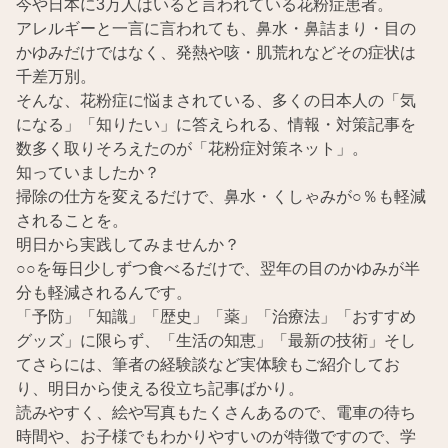
今や日本に3万人はいると言われている花粉症患者。
アレルギーと一言に言われても、鼻水・鼻詰まり・目の
かゆみだけではなく、発熱や咳・肌荒れなどその症状は
千差万別。
そんな、花粉症に悩まされている、多くの日本人の「気
になる」「知りたい」に答えられる、情報・対策記事を
数多く取りそろえたのが「花粉症対策ネット」。
知っていましたか？
掃除の仕方を変えるだけで、鼻水・くしゃみが○％も軽減
されることを。
明日から実践してみませんか？
○○を毎日少しずつ食べるだけで、翌年の目のかゆみが半
分も軽減されるんです。
「予防」「知識」「歴史」「薬」「治療法」「おすすめ
グッズ」に限らず、「生活の知恵」「最新の技術」そし
てさらには、筆者の経験談など実体験もご紹介してお
り、明日から使える役立ち記事ばかり。
読みやすく、絵や写真もたくさんあるので、電車の待ち
時間や、お子様でもわかりやすいのが特徴ですので、学