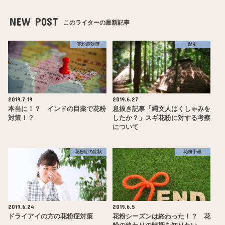
NEW POST
このライターの最新記事
花粉症対策
歴史
2019.7.19
2019.6.27
本当に！？ インドの目薬で花粉
息抜き記事「縄文人はくしゃみを
対策！？
したか？」スギ花粉に対する考察
について
花粉症の症状
花粉予報
2019.6.24
2019.6.5
ドライアイの方の花粉症対策
花粉シーズンは終わった！？ 花