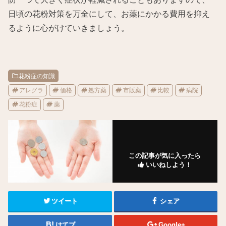
日頃の花粉対策を万全にして、お薬にかかる費用を抑え
るように心がけていきましょう。
花粉症の知識
アレグラ
価格
処方薬
市販薬
比較
病院
花粉症
薬
この記事が気に入ったら
いいねしよう！
ツイート
シェア
はてブ
Google+