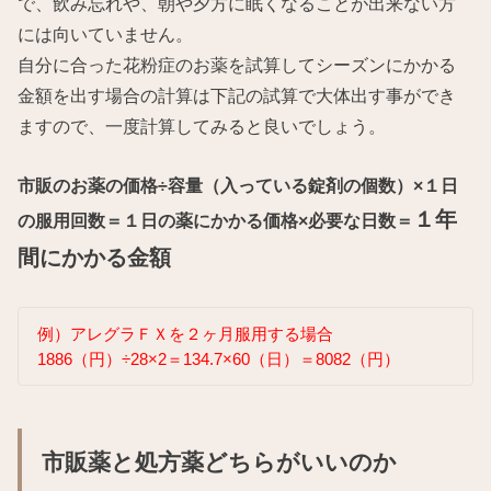
で、飲み忘れや、朝や夕方に眠くなることが出来ない方
には向いていません。
自分に合った花粉症のお薬を試算してシーズンにかかる
金額を出す場合の計算は下記の試算で大体出す事ができ
ますので、一度計算してみると良いでしょう。
市販のお薬の価格÷容量（入っている錠剤の個数）×１日
１年
の服用回数＝１日の薬にかかる価格×必要な日数＝
間にかかる金額
例）アレグラＦＸを２ヶ月服用する場合
1886（円）÷28×2＝134.7×60（日）＝8082（円）
市販薬と処方薬どちらがいいのか