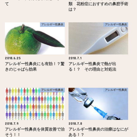
て
類 花粉症におすすめの鼻腔手術
は？
アレルギー性鼻炎
アレルギー性鼻炎
2018.6.25
2018.7.1
アレルギー性鼻炎にも有効！？驚
アレルギー性鼻炎で熱が出
きのじゃばら効果
る！？ その理由と対処法
アレルギー性鼻炎
アレルギー性鼻炎
2018.7.9
2018.7.8
アレルギー性鼻炎を体質改善で治
アレルギー性鼻炎の治療はなにが
そう！！
ある！？