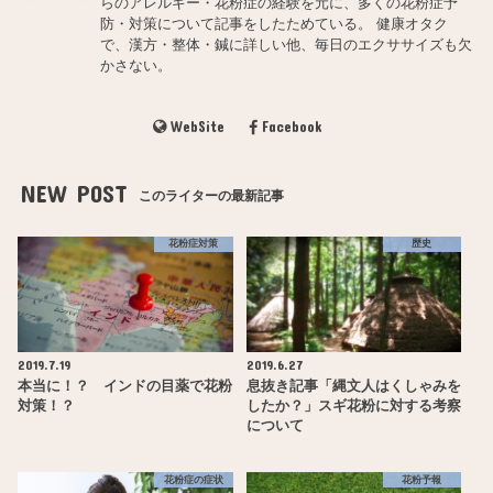
らのアレルギー・花粉症の経験を元に、多くの花粉症予
防・対策について記事をしたためている。 健康オタク
で、漢方・整体・鍼に詳しい他、毎日のエクササイズも欠
かさない。
WebSite
Facebook
NEW POST
このライターの最新記事
花粉症対策
歴史
2019.7.19
2019.6.27
本当に！？ インドの目薬で花粉
息抜き記事「縄文人はくしゃみを
対策！？
したか？」スギ花粉に対する考察
について
花粉症の症状
花粉予報