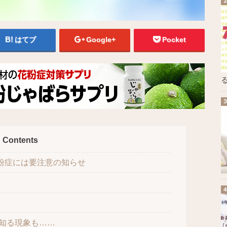
はてブ
Google+
Pocket
る
Contents
花粉症には要注意の知らせ
知る現象も……