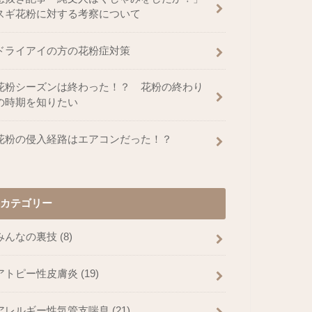
スギ花粉に対する考察について
ドライアイの方の花粉症対策
花粉シーズンは終わった！？ 花粉の終わり
の時期を知りたい
花粉の侵入経路はエアコンだった！？
カテゴリー
みんなの裏技
(8)
アトピー性皮膚炎
(19)
アレルギー性気管支喘息
(21)