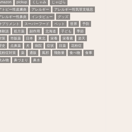
Amazon
pickup
くしゃみ
じゃばら
アトピー性皮膚炎
アレルギー
アレルギー性気管支喘息
アレルギー性鼻炎
インタビュー
グッズ
サプリメント
スーパーフード
ペット
世界
予防
体験談
処方薬
副作用
北海道
子ども
季節
対策
市販薬
日本
東北
栄養
栄養素
楽天
歴史
点鼻薬
犬
病院
症状
目薬
花粉症
花粉症対策
薬
通販
風邪
飛散量
食べ物
食事
飲み物
鼻づまり
鼻水