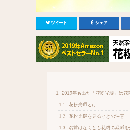
ツイート
シェア
1
2019年も出た「花粉光環」は
1.1
花粉光環とは
1.2
花粉光環を見るときの注意
1.3
名前はなくとも花粉の猛威を