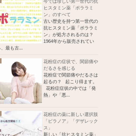
今では珍しい第一世代の抗
ヒスタミン薬「ポララミ
ン」のすべて
古い歴史を持つ第一世代の
抗ヒスタミン薬「ポララミ
ン」が処方されるのは？
1964年から販売されてい
、最も古...
花粉症の症状で、関節痛や
だるさを感じる
花粉症で関節痛やだるさは
起るの？ 起こり得ます。
花粉症症状の中では「発
熱」や「悪...
花粉症の薬に新しい選択肢
「ビラノア」「デザレック
ス」
新しい「抗ヒスタミン薬」