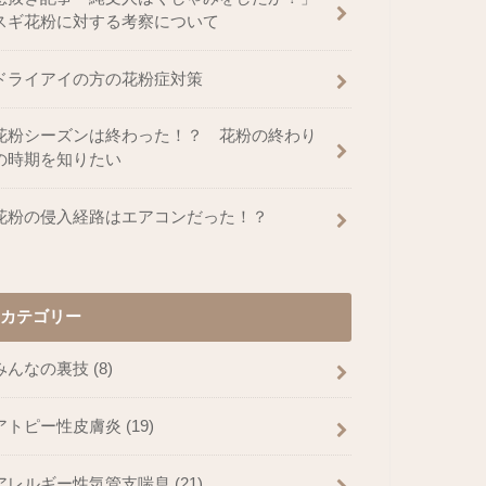
スギ花粉に対する考察について
ドライアイの方の花粉症対策
花粉シーズンは終わった！？ 花粉の終わり
の時期を知りたい
花粉の侵入経路はエアコンだった！？
カテゴリー
みんなの裏技
(8)
アトピー性皮膚炎
(19)
アレルギー性気管支喘息
(21)