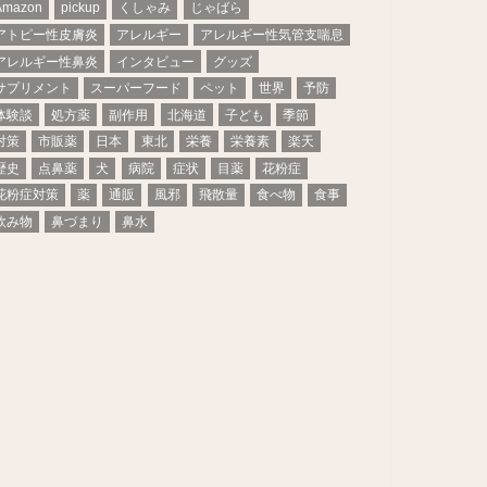
Amazon
pickup
くしゃみ
じゃばら
アトピー性皮膚炎
アレルギー
アレルギー性気管支喘息
アレルギー性鼻炎
インタビュー
グッズ
サプリメント
スーパーフード
ペット
世界
予防
体験談
処方薬
副作用
北海道
子ども
季節
対策
市販薬
日本
東北
栄養
栄養素
楽天
歴史
点鼻薬
犬
病院
症状
目薬
花粉症
花粉症対策
薬
通販
風邪
飛散量
食べ物
食事
飲み物
鼻づまり
鼻水