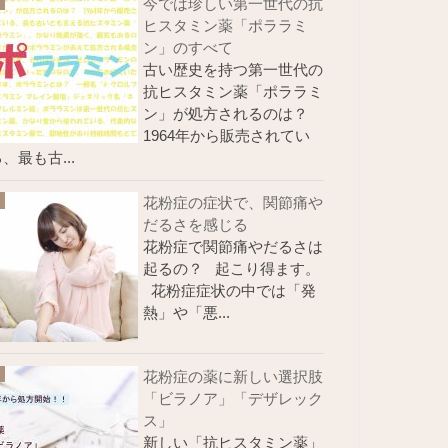
今では珍しい第一世代の抗
ヒスタミン薬「ポララミ
ン」のすべて
古い歴史を持つ第一世代の
抗ヒスタミン薬「ポララミ
ン」が処方されるのは？
1964年から販売されてい
、最も古...
花粉症の症状で、関節痛や
だるさを感じる
花粉症で関節痛やだるさは
起るの？ 起こり得ます。
花粉症症状の中では「発
熱」や「悪...
花粉症の薬に新しい選択肢
「ビラノア」「デザレック
ス」
新しい「抗ヒスタミン薬」