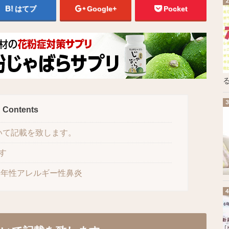
はてブ
Google+
Pocket
る
Contents
いて記載を致します。
す
年性アレルギー性鼻炎