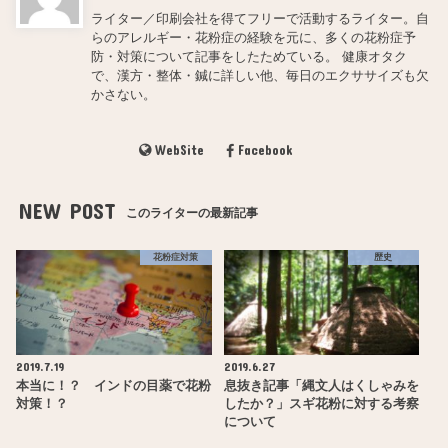
ライター／印刷会社を得てフリーで活動するライター。自
らのアレルギー・花粉症の経験を元に、多くの花粉症予
防・対策について記事をしたためている。 健康オタク
で、漢方・整体・鍼に詳しい他、毎日のエクササイズも欠
かさない。
WebSite
Facebook
NEW POST
このライターの最新記事
花粉症対策
歴史
2019.7.19
2019.6.27
本当に！？ インドの目薬で花粉
息抜き記事「縄文人はくしゃみを
対策！？
したか？」スギ花粉に対する考察
について