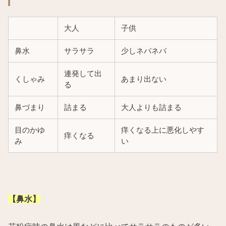
大人
子供
鼻水
サラサラ
少しネバネバ
連発して出
くしゃみ
あまり出ない
る
鼻づまり
詰まる
大人よりも詰まる
目のかゆ
痒くなる上に悪化しやす
痒くなる
み
い
【鼻水】