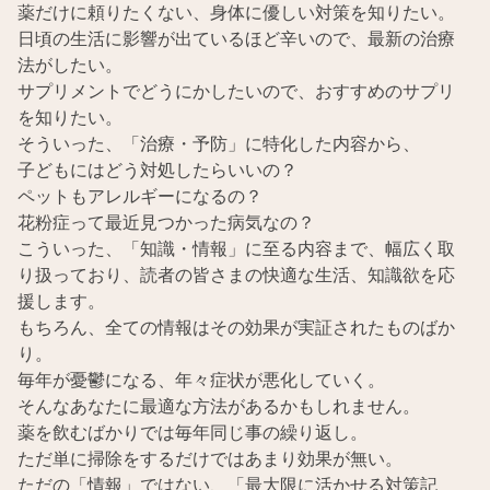
薬だけに頼りたくない、身体に優しい対策を知りたい。
日頃の生活に影響が出ているほど辛いので、最新の治療
法がしたい。
サプリメントでどうにかしたいので、おすすめのサプリ
を知りたい。
そういった、「治療・予防」に特化した内容から、
子どもにはどう対処したらいいの？
ペットもアレルギーになるの？
花粉症って最近見つかった病気なの？
こういった、「知識・情報」に至る内容まで、幅広く取
り扱っており、読者の皆さまの快適な生活、知識欲を応
援します。
もちろん、全ての情報はその効果が実証されたものばか
り。
毎年が憂鬱になる、年々症状が悪化していく。
そんなあなたに最適な方法があるかもしれません。
薬を飲むばかりでは毎年同じ事の繰り返し。
ただ単に掃除をするだけではあまり効果が無い。
ただの「情報」ではない、「最大限に活かせる対策記