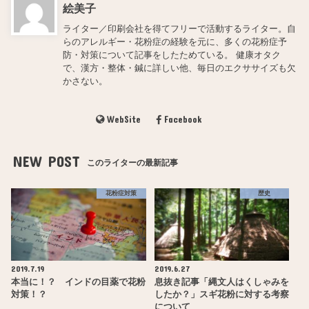
絵美子
ライター／印刷会社を得てフリーで活動するライター。自
らのアレルギー・花粉症の経験を元に、多くの花粉症予
防・対策について記事をしたためている。 健康オタク
で、漢方・整体・鍼に詳しい他、毎日のエクササイズも欠
かさない。
WebSite
Facebook
NEW POST
このライターの最新記事
花粉症対策
歴史
2019.7.19
2019.6.27
本当に！？ インドの目薬で花粉
息抜き記事「縄文人はくしゃみを
対策！？
したか？」スギ花粉に対する考察
について