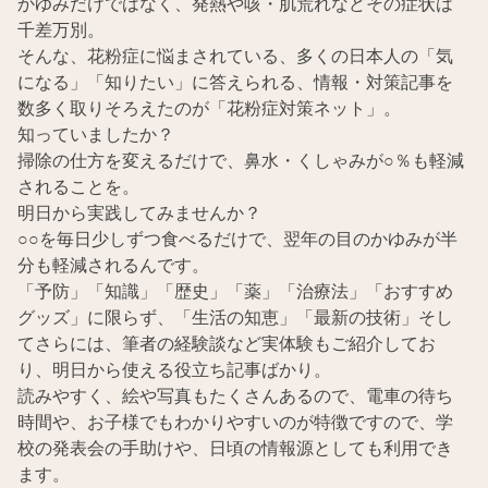
かゆみだけではなく、発熱や咳・肌荒れなどその症状は
千差万別。
そんな、花粉症に悩まされている、多くの日本人の「気
になる」「知りたい」に答えられる、情報・対策記事を
数多く取りそろえたのが「花粉症対策ネット」。
知っていましたか？
掃除の仕方を変えるだけで、鼻水・くしゃみが○％も軽減
されることを。
明日から実践してみませんか？
○○を毎日少しずつ食べるだけで、翌年の目のかゆみが半
分も軽減されるんです。
「予防」「知識」「歴史」「薬」「治療法」「おすすめ
グッズ」に限らず、「生活の知恵」「最新の技術」そし
てさらには、筆者の経験談など実体験もご紹介してお
り、明日から使える役立ち記事ばかり。
読みやすく、絵や写真もたくさんあるので、電車の待ち
時間や、お子様でもわかりやすいのが特徴ですので、学
校の発表会の手助けや、日頃の情報源としても利用でき
ます。