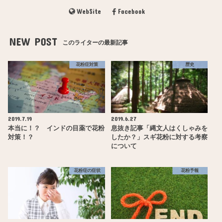
WebSite
Facebook
NEW POST
このライターの最新記事
花粉症対策
歴史
2019.7.19
2019.6.27
本当に！？ インドの目薬で花粉
息抜き記事「縄文人はくしゃみを
対策！？
したか？」スギ花粉に対する考察
について
花粉症の症状
花粉予報