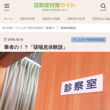
menu
search
ホーム
花粉症対策
花粉症の知識
花粉症の症状
花粉症ある
HOME
アレルギー性気管支喘息
筆者の！？「咳喘息体験談」
2018.10.15
アレルギー性気管支喘息
筆者の！？「咳喘息体験談」