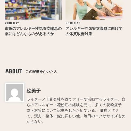
2018.8.23
2018.8.30
市販のアレルギー性気管支喘息の
アレルギー性気管支喘息に向けて
薬にはどんなものがあるのか
の体質改善対策
ABOUT
この記事をかいた人
絵美子
ライター／印刷会社を得てフリーで活動するライター。自
らのアレルギー・花粉症の経験を元に、多くの花粉症予
防・対策について記事をしたためている。 健康オタク
で、漢方・整体・鍼に詳しい他、毎日のエクササイズも欠
かさない。