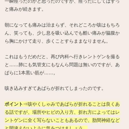
一瞬痙ったのかと思ったのですが、痙ったにしてはずっ
と痛みが続きます。
朝になっても痛みは治まらず、それどころか咳はもちろ
ん、笑っても、少し息を吸い込んでも酷い痛みが脇腹か
ら胸にかけて走り、歩くことすらままなりません。
これはもうだめだと、再び内科へ行きレントゲンを撮る
と……肺にも気管支にもなんら問題は無いのですが、あ
ばらに1本黒い筋が……。
咳き込みすぎてあばらが折れてしまったのです。
ポイント
⇒咳やくしゃみであばらが折れることは良くあ
る話ですが、場所やヒビの入り方、折れ方によってはレ
ントゲンに全く写らないこともあるので、肋間神経など
と間違えないように気をつけましょう。