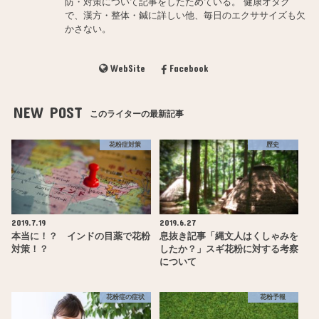
防・対策について記事をしたためている。 健康オタク
で、漢方・整体・鍼に詳しい他、毎日のエクササイズも欠
かさない。
WebSite
Facebook
NEW POST
このライターの最新記事
花粉症対策
歴史
2019.7.19
2019.6.27
本当に！？ インドの目薬で花粉
息抜き記事「縄文人はくしゃみを
対策！？
したか？」スギ花粉に対する考察
について
花粉症の症状
花粉予報