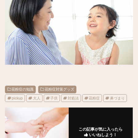
花粉症の知識
花粉症対策グッズ
pickup
大人
子供
対処法
花粉症
鼻づまり
この記事が気に入ったら
いいねしよう！