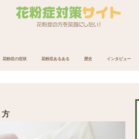
花粉症の症状
花粉症あるある
歴史
インタビュー
養素
り方