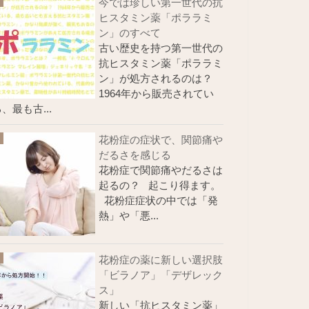
今では珍しい第一世代の抗
ヒスタミン薬「ポララミ
ン」のすべて
古い歴史を持つ第一世代の
抗ヒスタミン薬「ポララミ
ン」が処方されるのは？
1964年から販売されてい
、最も古...
花粉症の症状で、関節痛や
だるさを感じる
花粉症で関節痛やだるさは
起るの？ 起こり得ます。
花粉症症状の中では「発
熱」や「悪...
花粉症の薬に新しい選択肢
「ビラノア」「デザレック
ス」
新しい「抗ヒスタミン薬」