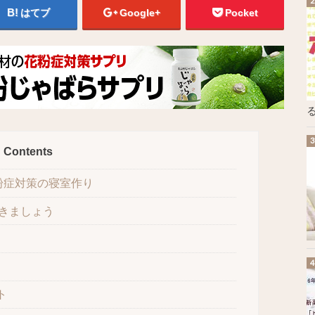
はてブ
Google+
Pocket
る
Contents
粉症対策の寝室作り
きましょう
ト