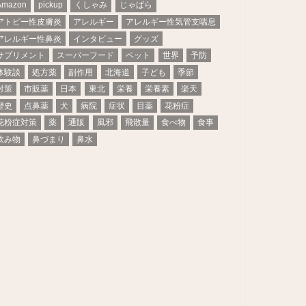
Amazon
pickup
くしゃみ
じゃばら
アトピー性皮膚炎
アレルギー
アレルギー性気管支喘息
アレルギー性鼻炎
インタビュー
グッズ
サプリメント
スーパーフード
ペット
世界
予防
体験談
処方薬
副作用
北海道
子ども
季節
対策
市販薬
日本
東北
栄養
栄養素
楽天
歴史
点鼻薬
犬
病院
症状
目薬
花粉症
花粉症対策
薬
通販
風邪
飛散量
食べ物
食事
飲み物
鼻づまり
鼻水