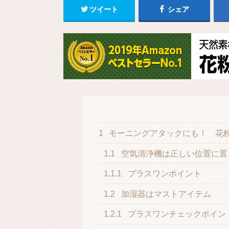
ツイート
シェア
1
モーニングアタックにも！ 花
1.1
空気清浄機は正しい位置に置
1.1.1
プラスワンポイント
1.2
加湿器はマストアイテム
1.2.1
プラスワンチェックポイン