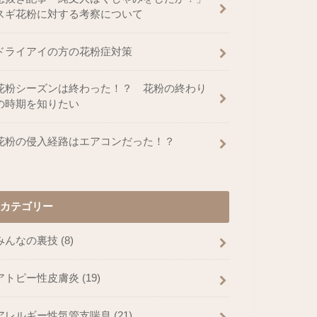
スギ花粉に対する考察について
ドライアイの方の花粉症対策
花粉シーズンは終わった！？ 花粉の終わり
の時期を知りたい
花粉の侵入経路はエアコンだった！？
カテゴリー
みんなの裏技
(8)
アトピー性皮膚炎
(19)
アレルギー性気管支喘息
(21)