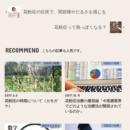
花粉症の症状で、関節痛やだるさを感じる
花粉症って熱っぽくなる？
RECOMMEND
こちらの記事も人気です。
花粉症の知識
花粉症の知識
2017.6.5
2017.12.11
花粉症の時期について（カモガ
花粉症治療の最前線「今医療業界
ヤ）
でどのような治療法が開発されて
いるのか」
花粉症あるある
花粉症の知識