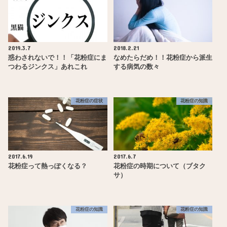
2019.3.7
2018.2.21
惑わされないで！！「花粉症にま
なめたらだめ！！花粉症から派生
つわるジンクス」あれこれ
する病気の数々
花粉症の症状
花粉症の知識
2017.6.19
2017.6.7
花粉症って熱っぽくなる？
花粉症の時期について（ブタク
サ）
花粉症の知識
花粉症の知識