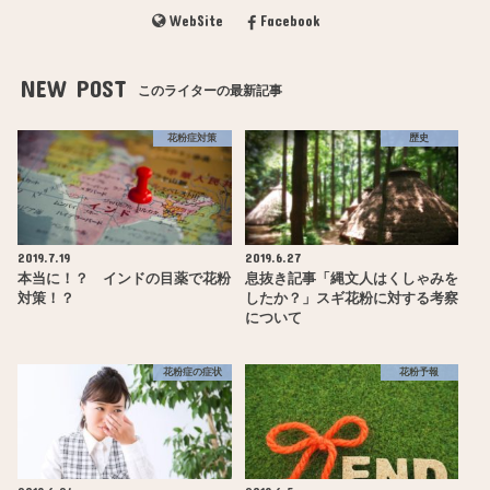
WebSite
Facebook
NEW POST
このライターの最新記事
花粉症対策
歴史
2019.7.19
2019.6.27
本当に！？ インドの目薬で花粉
息抜き記事「縄文人はくしゃみを
対策！？
したか？」スギ花粉に対する考察
について
花粉症の症状
花粉予報