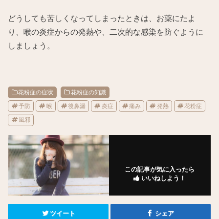
どうしても苦しくなってしまったときは、お薬にたよ
り、喉の炎症からの発熱や、二次的な感染を防ぐように
しましょう。
花粉症の症状
花粉症の知識
予防
喉
後鼻漏
炎症
痛み
発熱
花粉症
風邪
この記事が気に入ったら
いいねしよう！
ツイート
シェア