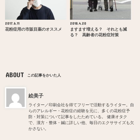
2017.6.11
2018.4.20
花粉症用の市販目薬のオススメ
ますます増える？ それとも減
る？ 高齢者の花粉症対策
ABOUT
この記事をかいた人
絵美子
ライター／印刷会社を得てフリーで活動するライター。自
らのアレルギー・花粉症の経験を元に、多くの花粉症予
防・対策について記事をしたためている。 健康オタク
で、漢方・整体・鍼に詳しい他、毎日のエクササイズも欠
かさない。