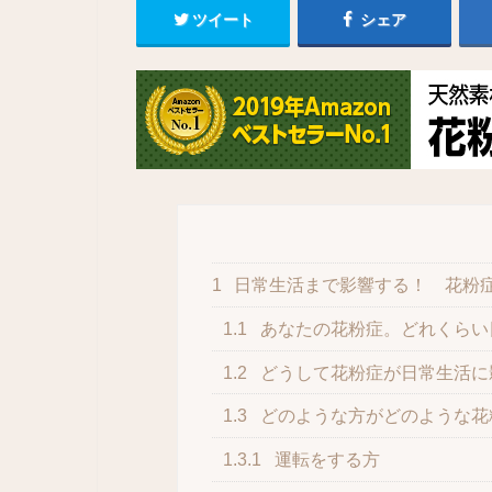
ツイート
シェア
1
日常生活まで影響する！ 花粉
1.1
あなたの花粉症。どれくらい
1.2
どうして花粉症が日常生活に
1.3
どのような方がどのような花
1.3.1
運転をする方