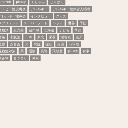
Amazon
pickup
くしゃみ
じゃばら
アトピー性皮膚炎
アレルギー
アレルギー性気管支喘息
アレルギー性鼻炎
インタビュー
グッズ
サプリメント
スーパーフード
ペット
世界
予防
体験談
処方薬
副作用
北海道
子ども
季節
対策
市販薬
日本
東北
栄養
栄養素
楽天
歴史
点鼻薬
犬
病院
症状
目薬
花粉症
花粉症対策
薬
通販
風邪
飛散量
食べ物
食事
飲み物
鼻づまり
鼻水