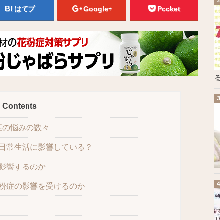
はてブ
Google+
Pocket
る
Contents
症の悩みの数々
日常生活に影響している？
影響するのか
粉症の影響を受けるのか