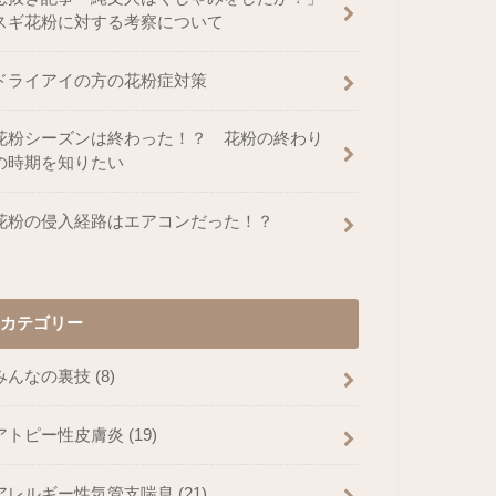
スギ花粉に対する考察について
ドライアイの方の花粉症対策
花粉シーズンは終わった！？ 花粉の終わり
の時期を知りたい
花粉の侵入経路はエアコンだった！？
カテゴリー
みんなの裏技
(8)
アトピー性皮膚炎
(19)
アレルギー性気管支喘息
(21)