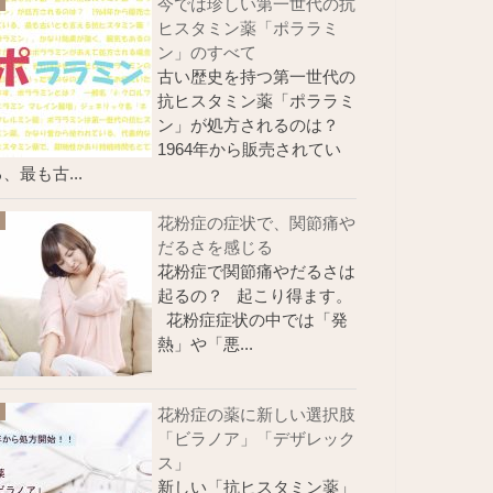
今では珍しい第一世代の抗
ヒスタミン薬「ポララミ
ン」のすべて
古い歴史を持つ第一世代の
抗ヒスタミン薬「ポララミ
ン」が処方されるのは？
1964年から販売されてい
、最も古...
花粉症の症状で、関節痛や
だるさを感じる
花粉症で関節痛やだるさは
起るの？ 起こり得ます。
花粉症症状の中では「発
熱」や「悪...
花粉症の薬に新しい選択肢
「ビラノア」「デザレック
ス」
新しい「抗ヒスタミン薬」