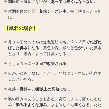
関節痛＝滅多にないが、
あっても酷くはならない
。
体調不良の期間＝
花粉シーズン中
。毎年決まった時期
に。
【風邪の場合】
鼻水＝初めのうちは無色透明でも、
２～３日でねばね
ばした鼻水になる
。黄色や青、緑など色が付いた鼻水
となり、場合によっては臭くなる。
くしゃみ＝
２～３日で改善される
。
目のかゆみ＝
なし
。ただし、発熱によって目が充血す
ることがある。
発熱＝
微熱～38度以上の高熱
になる。
喉の痛み＝あることもある。炎症によって痛くなるた
め、
染みるような痛み
。水を飲むのも辛くなる。ただ