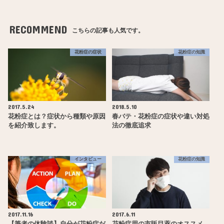
RECOMMEND
こちらの記事も人気です。
花粉症の症状
花粉症の知識
2017.5.24
2018.5.10
花粉症とは？症状から種類や原因
春バテ・花粉症の症状や違い対処
を紹介致します。
法の徹底追求
インタビュー
花粉症の知識
2017.11.16
2017.6.11
【筆者の体験談】自分が花粉症だ
花粉症用の市販目薬のオススメ