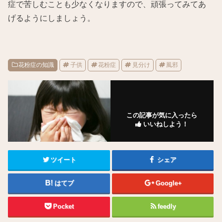
症で苦しむことも少なくなりますので、頑張ってみてあ
げるようにしましょう。
花粉症の知識
子供
花粉症
見分け
風邪
この記事が気に入ったら
いいねしよう！
ツイート
シェア
はてブ
Google+
Pocket
feedly