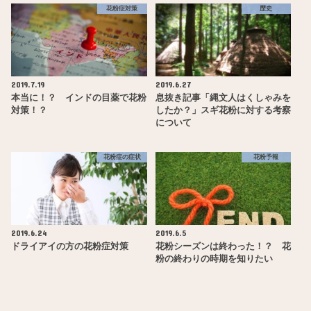
花粉症対策
歴史
2019.7.19
2019.6.27
本当に！？ インドの目薬で花粉
息抜き記事「縄文人はくしゃみを
対策！？
したか？」スギ花粉に対する考察
について
花粉症の症状
花粉予報
2019.6.24
2019.6.5
ドライアイの方の花粉症対策
花粉シーズンは終わった！？ 花
粉の終わりの時期を知りたい