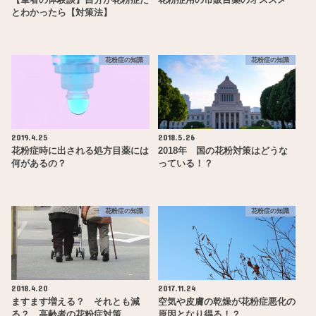
とわかったら【対策法】
花粉症の知識
花粉症の知識
2019.4.25
2018.5.26
花粉症時に出される処方目薬には
2018年 国の花粉対策はどうな
何があるの？
っている！？
花粉症の知識
花粉症の知識
2018.4.20
2017.11.24
ますます増える？ それとも減
空気や皮膚の乾燥が花粉症悪化の
る？ 高齢者の花粉症対策
原因となり得る！？