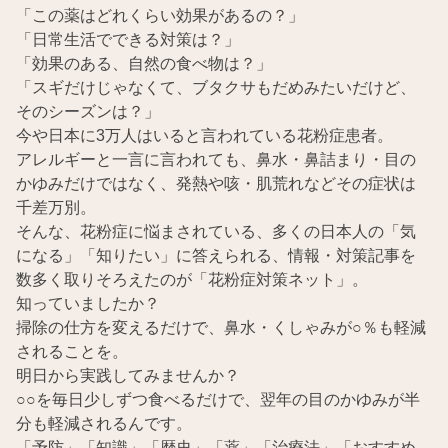
「この薬はどれくらい効果があるの？」
「日常生活でできる対策は？」
「効果のある、自然の食べ物は？」
「スギだけじゃなくて、ブタクサもだめみたいだけど、
そのシーズンは？」
今や日本に3万人はいると言われている花粉症患者。
アレルギーと一言に言われても、鼻水・鼻詰まり・目の
かゆみだけではなく、発熱や咳・肌荒れなどその症状は
千差万別。
そんな、花粉症に悩まされている、多くの日本人の「気
になる」「知りたい」に答えられる、情報・対策記事を
数多く取りそろえたのが「花粉症対策ネット」。
知っていましたか？
掃除の仕方を変えるだけで、鼻水・くしゃみが○％も軽減
されることを。
明日から実践してみませんか？
○○を毎日少しずつ食べるだけで、翌年の目のかゆみが半
分も軽減されるんです。
「予防」「知識」「歴史」「薬」「治療法」「おすすめ