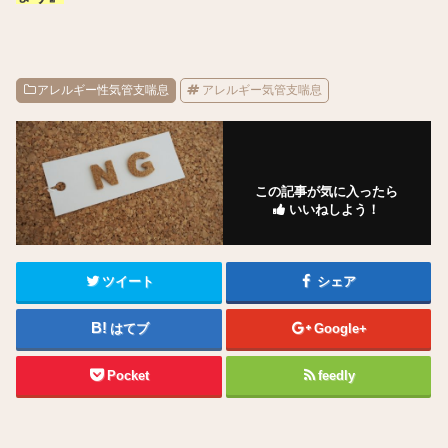
アレルギー性気管支喘息
アレルギー気管支喘息
この記事が気に入ったら
いいねしよう！
ツイート
シェア
はてブ
Google+
Pocket
feedly