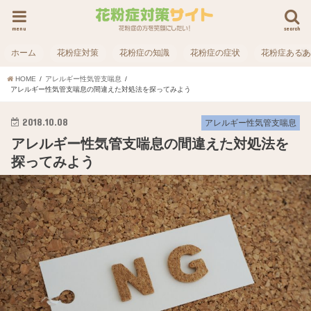
menu
search
ホーム
花粉症対策
花粉症の知識
花粉症の症状
花粉症ある
HOME
アレルギー性気管支喘息
アレルギー性気管支喘息の間違えた対処法を探ってみよう
2018.10.08
アレルギー性気管支喘息
アレルギー性気管支喘息の間違えた対処法を
探ってみよう