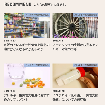
RECOMMEND
こちらの記事も人気です。
アレルギー性気管支喘息
アレルギー性気管支喘息
2018.8.23
2019.4.4
市販のアレルギー性気管支喘息の
アーミッシュの生活から見るアレ
薬にはどんなものがあるのか
ルギー対策のカギ
アレルギー性気管支喘息
アレルギー性気管支喘息
2018.9.18
2018.8.20
アレルギー性気管支喘息におすす
「ステロイド吸引薬」「気管支拡
めのサプリメント
張薬」についての保存版