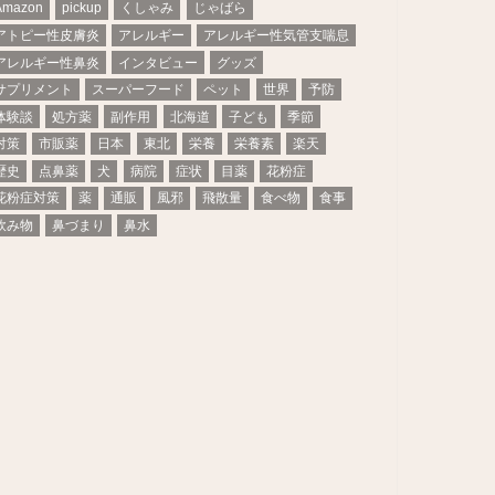
Amazon
pickup
くしゃみ
じゃばら
アトピー性皮膚炎
アレルギー
アレルギー性気管支喘息
アレルギー性鼻炎
インタビュー
グッズ
サプリメント
スーパーフード
ペット
世界
予防
体験談
処方薬
副作用
北海道
子ども
季節
対策
市販薬
日本
東北
栄養
栄養素
楽天
歴史
点鼻薬
犬
病院
症状
目薬
花粉症
花粉症対策
薬
通販
風邪
飛散量
食べ物
食事
飲み物
鼻づまり
鼻水