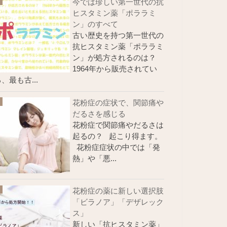
今では珍しい第一世代の抗
ヒスタミン薬「ポララミ
ン」のすべて
古い歴史を持つ第一世代の
抗ヒスタミン薬「ポララミ
ン」が処方されるのは？
1964年から販売されてい
、最も古...
花粉症の症状で、関節痛や
だるさを感じる
花粉症で関節痛やだるさは
起るの？ 起こり得ます。
花粉症症状の中では「発
熱」や「悪...
花粉症の薬に新しい選択肢
「ビラノア」「デザレック
ス」
新しい「抗ヒスタミン薬」