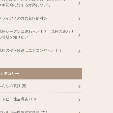
スギ花粉に対する考察について
ドライアイの方の花粉症対策
花粉シーズンは終わった！？ 花粉の終わり
の時期を知りたい
花粉の侵入経路はエアコンだった！？
カテゴリー
みんなの裏技
(8)
アトピー性皮膚炎
(19)
アレルギー性気管支喘息
(21)