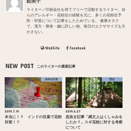
絵美子
ライター／印刷会社を得てフリーで活動するライター。自
らのアレルギー・花粉症の経験を元に、多くの花粉症予
防・対策について記事をしたためている。 健康オタク
で、漢方・整体・鍼に詳しい他、毎日のエクササイズも欠
かさない。
WebSite
Facebook
NEW POST
このライターの最新記事
花粉症対策
歴史
2019.7.19
2019.6.27
本当に！？ インドの目薬で花粉
息抜き記事「縄文人はくしゃみを
対策！？
したか？」スギ花粉に対する考察
について