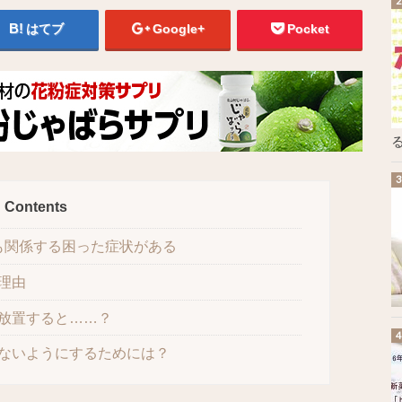
はてブ
Google+
Pocket
る
Contents
も関係する困った症状がある
理由
放置すると……？
ないようにするためには？