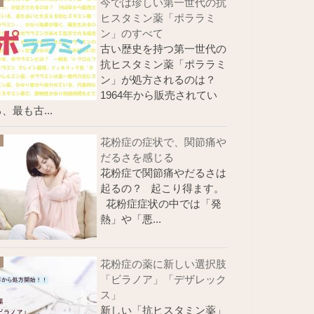
今では珍しい第一世代の抗
ヒスタミン薬「ポララミ
ン」のすべて
古い歴史を持つ第一世代の
抗ヒスタミン薬「ポララミ
ン」が処方されるのは？
1964年から販売されてい
、最も古...
花粉症の症状で、関節痛や
だるさを感じる
花粉症で関節痛やだるさは
起るの？ 起こり得ます。
花粉症症状の中では「発
熱」や「悪...
花粉症の薬に新しい選択肢
「ビラノア」「デザレック
ス」
新しい「抗ヒスタミン薬」