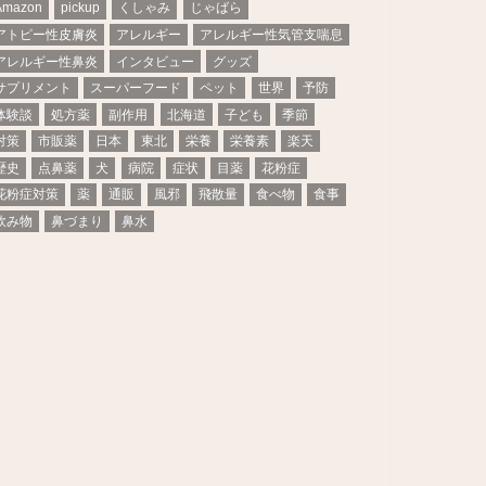
Amazon
pickup
くしゃみ
じゃばら
アトピー性皮膚炎
アレルギー
アレルギー性気管支喘息
アレルギー性鼻炎
インタビュー
グッズ
サプリメント
スーパーフード
ペット
世界
予防
体験談
処方薬
副作用
北海道
子ども
季節
対策
市販薬
日本
東北
栄養
栄養素
楽天
歴史
点鼻薬
犬
病院
症状
目薬
花粉症
花粉症対策
薬
通販
風邪
飛散量
食べ物
食事
飲み物
鼻づまり
鼻水