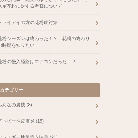
スギ花粉に対する考察について
ドライアイの方の花粉症対策
花粉シーズンは終わった！？ 花粉の終わり
の時期を知りたい
花粉の侵入経路はエアコンだった！？
カテゴリー
みんなの裏技
(8)
アトピー性皮膚炎
(19)
アレルギー性気管支喘息
(21)