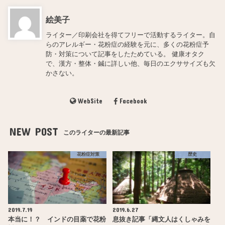
絵美子
ライター／印刷会社を得てフリーで活動するライター。自
らのアレルギー・花粉症の経験を元に、多くの花粉症予
防・対策について記事をしたためている。 健康オタク
で、漢方・整体・鍼に詳しい他、毎日のエクササイズも欠
かさない。
WebSite
Facebook
NEW POST
このライターの最新記事
花粉症対策
歴史
2019.7.19
2019.6.27
本当に！？ インドの目薬で花粉
息抜き記事「縄文人はくしゃみを