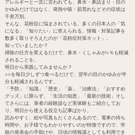
アレルギーと一言に言われても、鼻水・鼻詰まり・目の
かゆみだけではなく、発熱や咳・肌荒れなどその症状は
千差万別。
そんな、花粉症に悩まされている、多くの日本人の「気
になる」「知りたい」に答えられる、情報・対策記事を
数多く取りそろえたのが「花粉症対策ネット」。
知っていましたか？
掃除の仕方を変えるだけで、鼻水・くしゃみが○％も軽減
されることを。
明日から実践してみませんか？
○○を毎日少しずつ食べるだけで、翌年の目のかゆみが半
分も軽減されるんです。
「予防」「知識」「歴史」「薬」「治療法」「おすすめ
グッズ」に限らず、「生活の知恵」「最新の技術」そし
てさらには、筆者の経験談など実体験もご紹介してお
り、明日から使える役立ち記事ばかり。
読みやすく、絵や写真もたくさんあるので、電車の待ち
時間や、お子様でもわかりやすいのが特徴ですので、学
校の発表会の手助けや、日頃の情報源としても利用でき