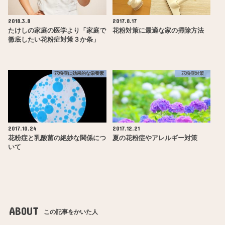
2018.3.8
2017.8.17
たけしの家庭の医学より「家庭で
花粉対策に最適な家の掃除方法
徹底したい花粉症対策３か条」
花粉症に効果的な栄養素
花粉症対策
2017.10.24
2017.12.21
花粉症と乳酸菌の絶妙な関係につ
夏の花粉症やアレルギー対策
いて
ABOUT
この記事をかいた人