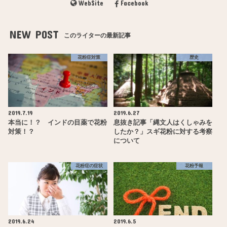
WebSite
Facebook
NEW POST
このライターの最新記事
花粉症対策
歴史
2019.7.19
2019.6.27
本当に！？ インドの目薬で花粉
息抜き記事「縄文人はくしゃみを
対策！？
したか？」スギ花粉に対する考察
について
花粉症の症状
花粉予報
2019.6.24
2019.6.5