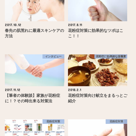
2017.10.12
2017.8.11
春先の肌荒れに最適スキンケアの
花粉症対策に効果的なツボはこ
方法
こ！！
インタビュー
花粉症に効果的な栄養素
2017.11.12
2018.2.1
【筆者の体験談】家族が花粉症
花粉症対策向け献立をまるっとご
に！？その時出来る対策法
紹介
花粉症対策
花粉症対策