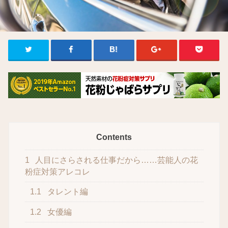
Contents
1
人目にさらされる仕事だから……芸能人の花
粉症対策アレコレ
1.1
タレント編
1.2
女優編