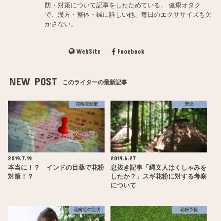
防・対策について記事をしたためている。 健康オタク
で、漢方・整体・鍼に詳しい他、毎日のエクササイズも欠
かさない。
WebSite
Facebook
NEW POST
このライターの最新記事
花粉症対策
歴史
2019.7.19
2019.6.27
本当に！？ インドの目薬で花粉
息抜き記事「縄文人はくしゃみを
対策！？
したか？」スギ花粉に対する考察
について
花粉症の症状
花粉予報