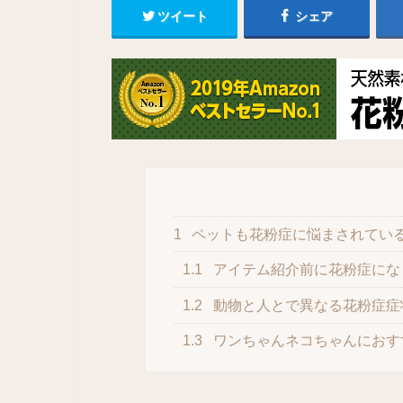
ツイート
シェア
1
ペットも花粉症に悩まされてい
1.1
アイテム紹介前に花粉症にな
1.2
動物と人とで異なる花粉症症
1.3
ワンちゃんネコちゃんにおす