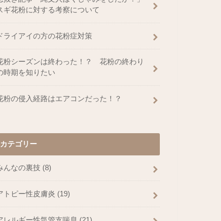
スギ花粉に対する考察について
ドライアイの方の花粉症対策
花粉シーズンは終わった！？ 花粉の終わり
の時期を知りたい
花粉の侵入経路はエアコンだった！？
カテゴリー
みんなの裏技
(8)
アトピー性皮膚炎
(19)
アレルギー性気管支喘息
(21)