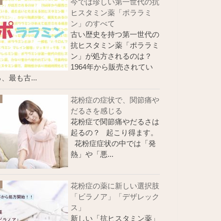
今では珍しい第一世代の抗
ヒスタミン薬「ポララミ
ン」のすべて
古い歴史を持つ第一世代の
抗ヒスタミン薬「ポララミ
ン」が処方されるのは？
1964年から販売されてい
、最も古...
花粉症の症状で、関節痛や
だるさを感じる
花粉症で関節痛やだるさは
起るの？ 起こり得ます。
花粉症症状の中では「発
熱」や「悪...
花粉症の薬に新しい選択肢
「ビラノア」「デザレック
ス」
新しい「抗ヒスタミン薬」