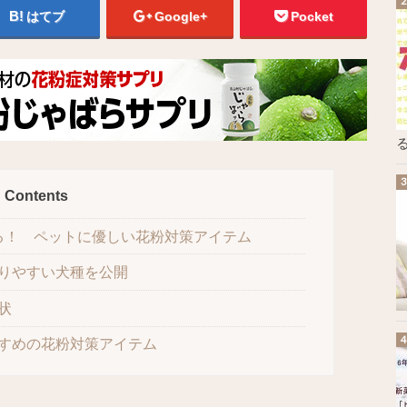
はてブ
Google+
Pocket
る
Contents
る！ ペットに優しい花粉対策アイテム
りやすい犬種を公開
状
すめの花粉対策アイテム