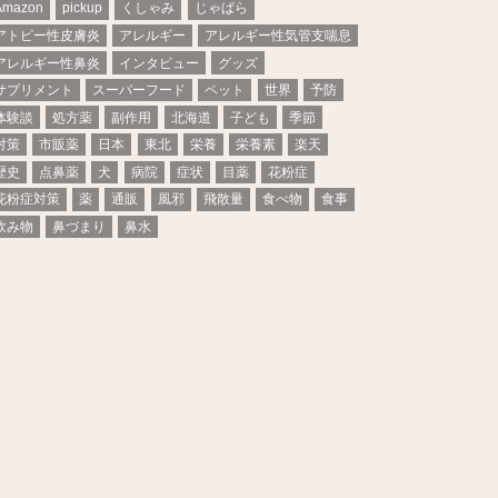
Amazon
pickup
くしゃみ
じゃばら
アトピー性皮膚炎
アレルギー
アレルギー性気管支喘息
アレルギー性鼻炎
インタビュー
グッズ
サプリメント
スーパーフード
ペット
世界
予防
体験談
処方薬
副作用
北海道
子ども
季節
対策
市販薬
日本
東北
栄養
栄養素
楽天
歴史
点鼻薬
犬
病院
症状
目薬
花粉症
花粉症対策
薬
通販
風邪
飛散量
食べ物
食事
飲み物
鼻づまり
鼻水