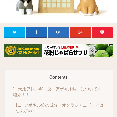
Contents
1
犬用アレルギー薬「アポキル錠」についてを
紹介！！
1.1
アポキル錠の成分「オクラシチニブ」とは
なんぞや？