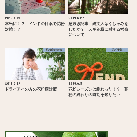
2019.7.19
2019.6.27
本当に！？ インドの目薬で花粉
息抜き記事「縄文人はくしゃみを
対策！？
したか？」スギ花粉に対する考察
について
花粉症の症状
花粉予報
2019.6.24
2019.6.5
ドライアイの方の花粉症対策
花粉シーズンは終わった！？ 花
粉の終わりの時期を知りたい