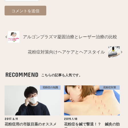
アルゴンプラズマ凝固治療とレーザー治療の比較
花粉症対策向けヘアケアとヘアスタイル
RECOMMEND
こちらの記事も人気です。
花粉症の知識
花粉症対策
2017.6.11
2019.1.18
花粉症用の市販目薬のオススメ
花粉症を鍼で撃退！？ 鍼灸の効