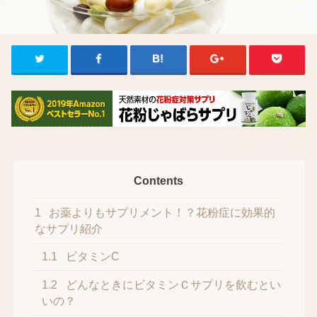
Contents
1
お薬よりもサプリメント！？花粉症に効果的
なサプリ紹介
1.1
ビタミンC
1.2
どんなときにビタミンＣサプリを飲むとい
いの？