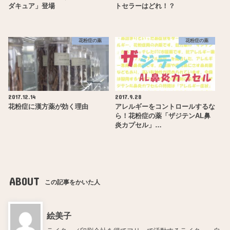
ダキュア」登場
トセラーはどれ！？
花粉症の薬
花粉症の薬
2017.12.14
2017.9.28
花粉症に漢方薬が効く理由
アレルギーをコントロールするな
ら！花粉症の薬「ザジテンAL鼻
炎カプセル」…
ABOUT
この記事をかいた人
絵美子