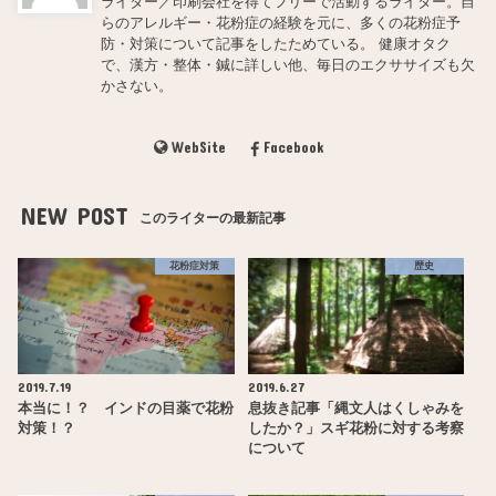
ライター／印刷会社を得てフリーで活動するライター。自
らのアレルギー・花粉症の経験を元に、多くの花粉症予
防・対策について記事をしたためている。 健康オタク
で、漢方・整体・鍼に詳しい他、毎日のエクササイズも欠
かさない。
WebSite
Facebook
NEW POST
このライターの最新記事
花粉症対策
歴史
2019.7.19
2019.6.27
本当に！？ インドの目薬で花粉
息抜き記事「縄文人はくしゃみを
対策！？
したか？」スギ花粉に対する考察
について