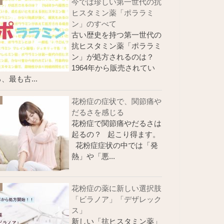
今では珍しい第一世代の抗
ヒスタミン薬「ポララミ
ン」のすべて
古い歴史を持つ第一世代の
抗ヒスタミン薬「ポララミ
ン」が処方されるのは？
1964年から販売されてい
、最も古...
花粉症の症状で、関節痛や
だるさを感じる
花粉症で関節痛やだるさは
起るの？ 起こり得ます。
花粉症症状の中では「発
熱」や「悪...
花粉症の薬に新しい選択肢
「ビラノア」「デザレック
ス」
新しい「抗ヒスタミン薬」