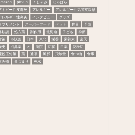
Amazon
pickup
くしゃみ
じゃばら
アトピー性皮膚炎
アレルギー
アレルギー性気管支喘息
アレルギー性鼻炎
インタビュー
グッズ
サプリメント
スーパーフード
ペット
世界
予防
体験談
処方薬
副作用
北海道
子ども
季節
対策
市販薬
日本
東北
栄養
栄養素
楽天
歴史
点鼻薬
犬
病院
症状
目薬
花粉症
花粉症対策
薬
通販
風邪
飛散量
食べ物
食事
飲み物
鼻づまり
鼻水