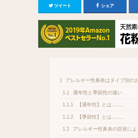
ツイート
シェア
1
アレルギー性鼻炎はタイプ別の
1.1
通年性と季節性の違い
1.1.1
【通年性】とは……。
1.1.2
【季節性】とは……。
1.2
アレルギー性鼻炎の症状によ