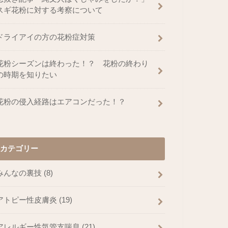
スギ花粉に対する考察について
ドライアイの方の花粉症対策
花粉シーズンは終わった！？ 花粉の終わり
の時期を知りたい
花粉の侵入経路はエアコンだった！？
カテゴリー
みんなの裏技
(8)
アトピー性皮膚炎
(19)
アレルギー性気管支喘息
(21)