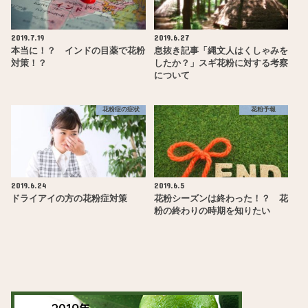
2019.7.19
2019.6.27
本当に！？ インドの目薬で花粉
息抜き記事「縄文人はくしゃみを
対策！？
したか？」スギ花粉に対する考察
について
花粉症の症状
花粉予報
2019.6.24
2019.6.5
ドライアイの方の花粉症対策
花粉シーズンは終わった！？ 花
粉の終わりの時期を知りたい