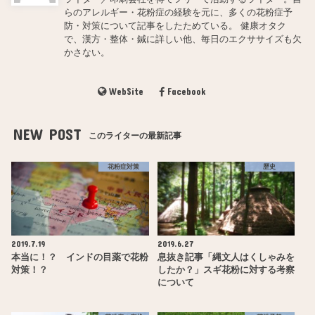
らのアレルギー・花粉症の経験を元に、多くの花粉症予
防・対策について記事をしたためている。 健康オタク
で、漢方・整体・鍼に詳しい他、毎日のエクササイズも欠
かさない。
WebSite
Facebook
NEW POST
このライターの最新記事
花粉症対策
歴史
2019.7.19
2019.6.27
本当に！？ インドの目薬で花粉
息抜き記事「縄文人はくしゃみを
対策！？
したか？」スギ花粉に対する考察
について