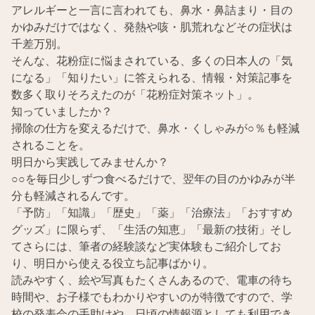
アレルギーと一言に言われても、鼻水・鼻詰まり・目の
かゆみだけではなく、発熱や咳・肌荒れなどその症状は
千差万別。
そんな、花粉症に悩まされている、多くの日本人の「気
になる」「知りたい」に答えられる、情報・対策記事を
数多く取りそろえたのが「花粉症対策ネット」。
知っていましたか？
掃除の仕方を変えるだけで、鼻水・くしゃみが○％も軽減
されることを。
明日から実践してみませんか？
○○を毎日少しずつ食べるだけで、翌年の目のかゆみが半
分も軽減されるんです。
「予防」「知識」「歴史」「薬」「治療法」「おすすめ
グッズ」に限らず、「生活の知恵」「最新の技術」そし
てさらには、筆者の経験談など実体験もご紹介してお
り、明日から使える役立ち記事ばかり。
読みやすく、絵や写真もたくさんあるので、電車の待ち
時間や、お子様でもわかりやすいのが特徴ですので、学
校の発表会の手助けや、日頃の情報源としても利用でき