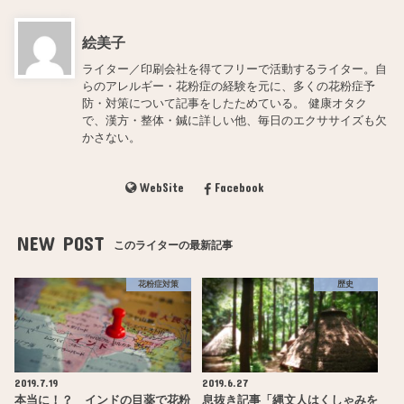
絵美子
ライター／印刷会社を得てフリーで活動するライター。自
らのアレルギー・花粉症の経験を元に、多くの花粉症予
防・対策について記事をしたためている。 健康オタク
で、漢方・整体・鍼に詳しい他、毎日のエクササイズも欠
かさない。
WebSite
Facebook
NEW POST
このライターの最新記事
花粉症対策
歴史
2019.7.19
2019.6.27
本当に！？ インドの目薬で花粉
息抜き記事「縄文人はくしゃみを