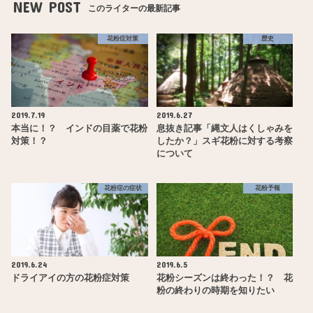
NEW POST
このライターの最新記事
花粉症対策
歴史
2019.7.19
2019.6.27
本当に！？ インドの目薬で花粉
息抜き記事「縄文人はくしゃみを
対策！？
したか？」スギ花粉に対する考察
について
花粉症の症状
花粉予報
2019.6.24
2019.6.5
ドライアイの方の花粉症対策
花粉シーズンは終わった！？ 花
粉の終わりの時期を知りたい