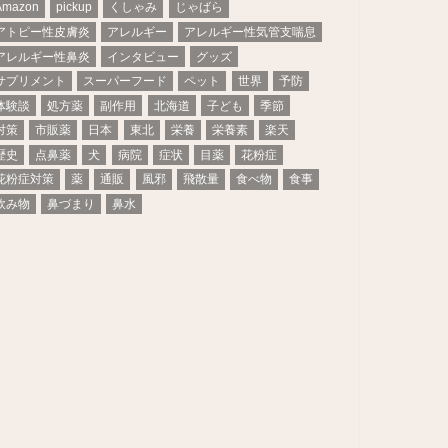
Amazon
pickup
くしゃみ
じゃばら
アトピー性皮膚炎
アレルギー
アレルギー性気管支喘息
アレルギー性鼻炎
インタビュー
グッズ
サプリメント
スーパーフード
ペット
世界
予防
体験談
処方薬
副作用
北海道
子ども
季節
対策
市販薬
日本
東北
栄養
栄養素
楽天
歴史
点鼻薬
犬
病院
症状
目薬
花粉症
花粉症対策
薬
通販
風邪
飛散量
食べ物
食事
飲み物
鼻づまり
鼻水