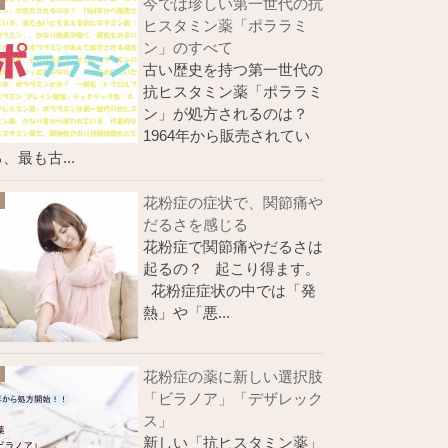
今では珍しい第一世代の抗
ヒスタミン薬「ポララミ
ン」のすべて
古い歴史を持つ第一世代の
抗ヒスタミン薬「ポララミ
ン」が処方されるのは？
1964年から販売されてい
、最も古...
花粉症の症状で、関節痛や
だるさを感じる
花粉症で関節痛やだるさは
起るの？ 起こり得ます。
花粉症症状の中では「発
熱」や「悪...
花粉症の薬に新しい選択肢
「ビラノア」「デザレック
ス」
新しい「抗ヒスタミン薬」