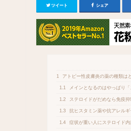
ツイート
シェア
1
アトピー性皮膚炎の薬の種類は
1.1
メインとなるのはやっぱり「
1.2
ステロイドがだめなら免疫抑
1.3
抗ヒスタミン薬や抗アレルギ
1.4
症状が重い人にステロイド内