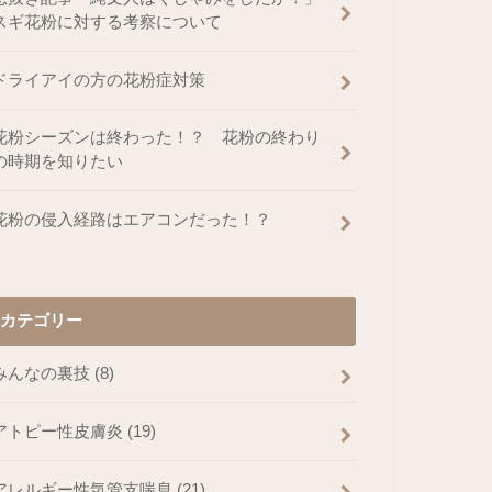
スギ花粉に対する考察について
ドライアイの方の花粉症対策
花粉シーズンは終わった！？ 花粉の終わり
の時期を知りたい
花粉の侵入経路はエアコンだった！？
カテゴリー
みんなの裏技
(8)
アトピー性皮膚炎
(19)
アレルギー性気管支喘息
(21)