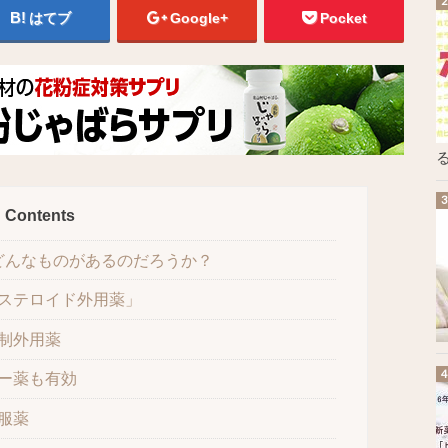
はてブ
Google+
Pocket
る
Contents
どんなものがあるのだろうか？
ステロイド外用薬」
制外用薬
ー薬も有効
服薬