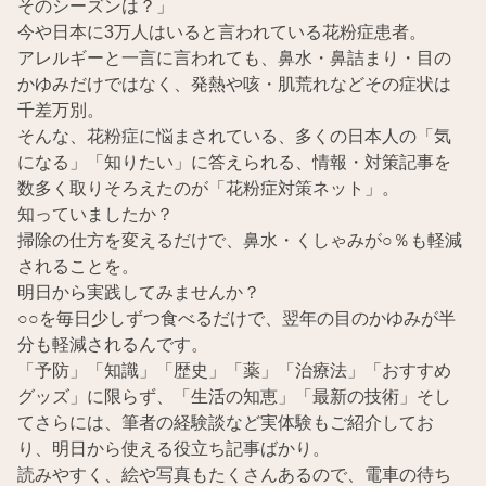
そのシーズンは？」
今や日本に3万人はいると言われている花粉症患者。
アレルギーと一言に言われても、鼻水・鼻詰まり・目の
かゆみだけではなく、発熱や咳・肌荒れなどその症状は
千差万別。
そんな、花粉症に悩まされている、多くの日本人の「気
になる」「知りたい」に答えられる、情報・対策記事を
数多く取りそろえたのが「花粉症対策ネット」。
知っていましたか？
掃除の仕方を変えるだけで、鼻水・くしゃみが○％も軽減
されることを。
明日から実践してみませんか？
○○を毎日少しずつ食べるだけで、翌年の目のかゆみが半
分も軽減されるんです。
「予防」「知識」「歴史」「薬」「治療法」「おすすめ
グッズ」に限らず、「生活の知恵」「最新の技術」そし
てさらには、筆者の経験談など実体験もご紹介してお
り、明日から使える役立ち記事ばかり。
読みやすく、絵や写真もたくさんあるので、電車の待ち