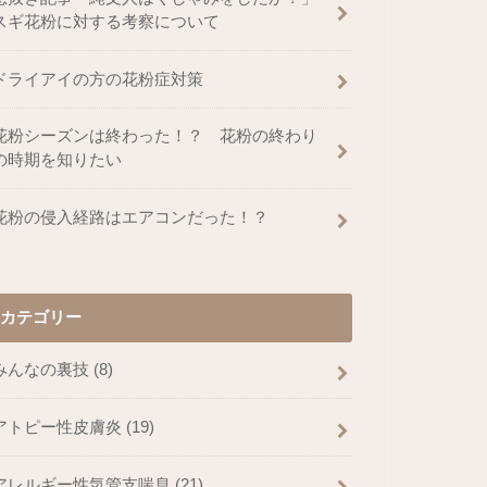
スギ花粉に対する考察について
ドライアイの方の花粉症対策
花粉シーズンは終わった！？ 花粉の終わり
の時期を知りたい
花粉の侵入経路はエアコンだった！？
カテゴリー
みんなの裏技
(8)
アトピー性皮膚炎
(19)
アレルギー性気管支喘息
(21)