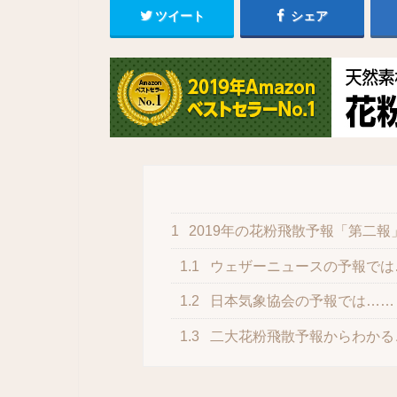
ツイート
シェア
1
2019年の花粉飛散予報「第二
1.1
ウェザーニュースの予報では
1.2
日本気象協会の予報では……
1.3
二大花粉飛散予報からわかる