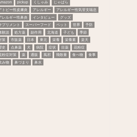
Amazon
pickup
くしゃみ
じゃばら
アトピー性皮膚炎
アレルギー
アレルギー性気管支喘息
アレルギー性鼻炎
インタビュー
グッズ
サプリメント
スーパーフード
ペット
世界
予防
体験談
処方薬
副作用
北海道
子ども
季節
対策
市販薬
日本
東北
栄養
栄養素
楽天
歴史
点鼻薬
犬
病院
症状
目薬
花粉症
花粉症対策
薬
通販
風邪
飛散量
食べ物
食事
飲み物
鼻づまり
鼻水