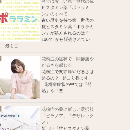
今では珍しい第一世代の抗
ヒスタミン薬「ポララミ
ン」のすべて
古い歴史を持つ第一世代の
抗ヒスタミン薬「ポララミ
ン」が処方されるのは？
1964年から販売されてい
、最も古...
花粉症の症状で、関節痛や
だるさを感じる
花粉症で関節痛やだるさは
起るの？ 起こり得ます。
花粉症症状の中では「発
熱」や「悪...
花粉症の薬に新しい選択肢
「ビラノア」「デザレック
ス」
新しい「抗ヒスタミン薬」