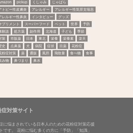
Amazon
pickup
くしゃみ
じゃばら
アトピー性皮膚炎
アレルギー
アレルギー性気管支喘息
アレルギー性鼻炎
インタビュー
グッズ
サプリメント
スーパーフード
ペット
世界
予防
体験談
処方薬
副作用
北海道
子ども
季節
対策
市販薬
日本
東北
栄養
栄養素
楽天
歴史
点鼻薬
犬
病院
症状
目薬
花粉症
花粉症対策
薬
通販
風邪
飛散量
食べ物
食事
飲み物
鼻づまり
鼻水
粉症対策サイト
症に悩まされている日本人のための花粉症対策応援
トです。 花粉に悩む多くの方に「予防」「知識」