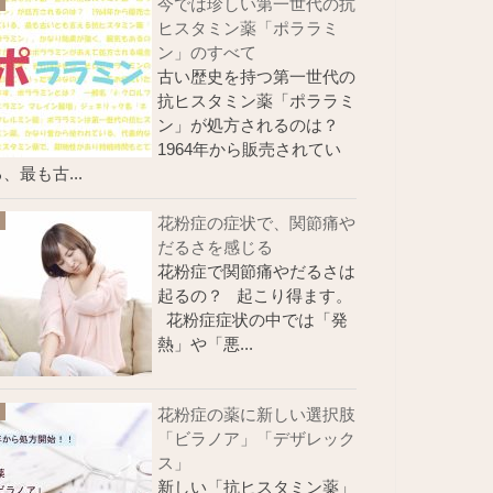
今では珍しい第一世代の抗
ヒスタミン薬「ポララミ
ン」のすべて
古い歴史を持つ第一世代の
抗ヒスタミン薬「ポララミ
ン」が処方されるのは？
1964年から販売されてい
、最も古...
花粉症の症状で、関節痛や
だるさを感じる
花粉症で関節痛やだるさは
起るの？ 起こり得ます。
花粉症症状の中では「発
熱」や「悪...
花粉症の薬に新しい選択肢
「ビラノア」「デザレック
ス」
新しい「抗ヒスタミン薬」