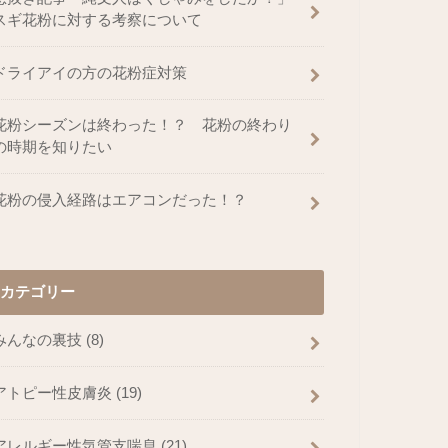
スギ花粉に対する考察について
ドライアイの方の花粉症対策
花粉シーズンは終わった！？ 花粉の終わり
の時期を知りたい
花粉の侵入経路はエアコンだった！？
カテゴリー
みんなの裏技
(8)
アトピー性皮膚炎
(19)
アレルギー性気管支喘息
(21)