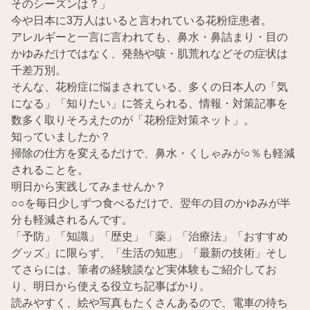
そのシーズンは？」
今や日本に3万人はいると言われている花粉症患者。
アレルギーと一言に言われても、鼻水・鼻詰まり・目の
かゆみだけではなく、発熱や咳・肌荒れなどその症状は
千差万別。
そんな、花粉症に悩まされている、多くの日本人の「気
になる」「知りたい」に答えられる、情報・対策記事を
数多く取りそろえたのが「花粉症対策ネット」。
知っていましたか？
掃除の仕方を変えるだけで、鼻水・くしゃみが○％も軽減
されることを。
明日から実践してみませんか？
○○を毎日少しずつ食べるだけで、翌年の目のかゆみが半
分も軽減されるんです。
「予防」「知識」「歴史」「薬」「治療法」「おすすめ
グッズ」に限らず、「生活の知恵」「最新の技術」そし
てさらには、筆者の経験談など実体験もご紹介してお
り、明日から使える役立ち記事ばかり。
読みやすく、絵や写真もたくさんあるので、電車の待ち