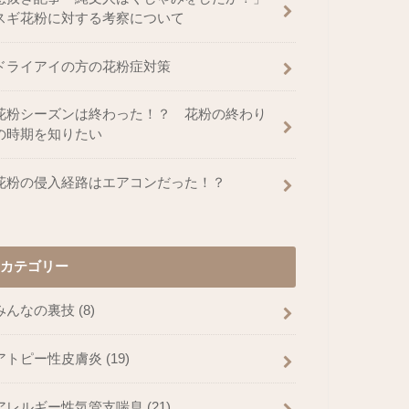
スギ花粉に対する考察について
ドライアイの方の花粉症対策
花粉シーズンは終わった！？ 花粉の終わり
の時期を知りたい
花粉の侵入経路はエアコンだった！？
カテゴリー
みんなの裏技
(8)
アトピー性皮膚炎
(19)
アレルギー性気管支喘息
(21)