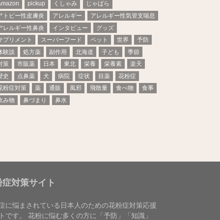
Amazon
pickup
くしゃみ
じゃばら
アトピー性皮膚炎
アレルギー
アレルギー性気管支喘息
アレルギー性鼻炎
インタビュー
グッズ
サプリメント
スーパーフード
ペット
世界
予防
体験談
処方薬
副作用
北海道
子ども
季節
対策
市販薬
日本
東北
栄養
栄養素
楽天
歴史
点鼻薬
犬
病院
症状
目薬
花粉症
花粉症対策
薬
通販
風邪
飛散量
食べ物
食事
飲み物
鼻づまり
鼻水
粉症対策サイト
症に悩まされている日本人のための花粉症対策応援
トです。 花粉に悩む多くの方に「予防」「知識」