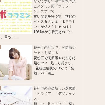
今では珍しい第一世代の抗
ヒスタミン薬「ポララミ
ン」のすべて
古い歴史を持つ第一世代の
抗ヒスタミン薬「ポララミ
ン」が処方されるのは？
1964年から販売されてい
、最も古...
花粉症の症状で、関節痛や
だるさを感じる
花粉症で関節痛やだるさは
起るの？ 起こり得ます。
花粉症症状の中では「発
熱」や「悪...
花粉症の薬に新しい選択肢
「ビラノア」「デザレック
ス」
新しい「抗ヒスタミン薬」