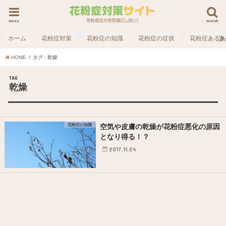
menu
search
ホーム
花粉症対策
花粉症の知識
花粉症の症状
花粉症ある
HOME
タグ : 乾燥
TAG
乾燥
花粉症の知識
空気や皮膚の乾燥が花粉症悪化の原因
となり得る！？
2017.11.24